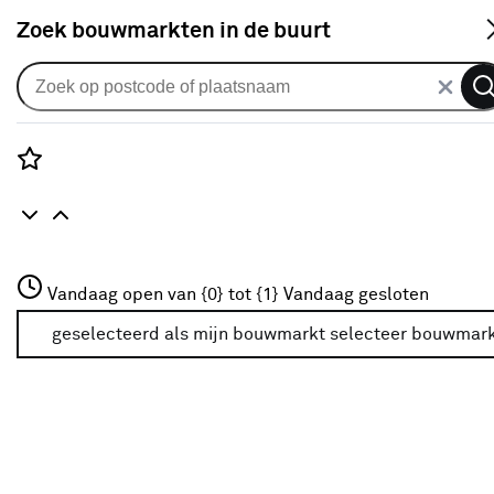
S
Zoek bouwmarkten in de buurt
Rolgordijnen
vtwonen rolgordijn
verduisterend gewoon raam
Rozenstraat 3
Vandaag open van {0} tot {1}
18006 grijs slub
Vandaag gesloten
3772JH Amersfoort
+31 01234567
geselecteerd als mijn bouwmarkt
selecteer bouwmar
2
klantreviews
reviews
5.0
1
5
2
2
Meer over deze bouwmarkt