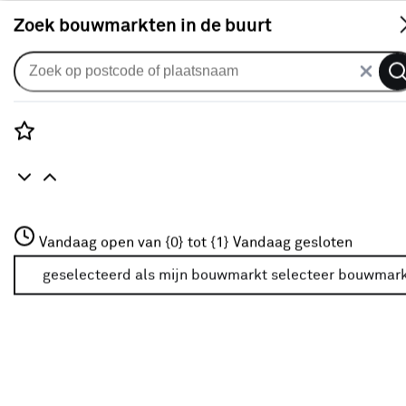
S
Zoek bouwmarkten in de buurt
Rolgordijnen
vtwonen rolgordijn
lichtdoorlatend gewoon raam
Rozenstraat 3
Vandaag open van {0} tot {1}
18011 visgraat grijs
Vandaag gesloten
3772JH Amersfoort
+31 01234567
geselecteerd als mijn bouwmarkt
selecteer bouwmar
0
klantreview
review
Meer over deze bouwmarkt