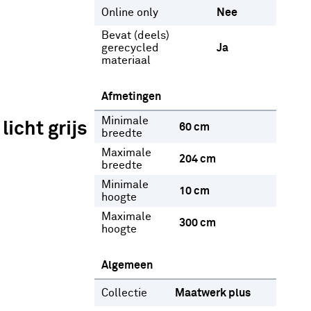
Online only
Nee
Bevat (deels)
gerecycled
Ja
materiaal
Afmetingen
Minimale
icht grijs
60 cm
breedte
Maximale
204 cm
breedte
Minimale
10 cm
hoogte
Maximale
300 cm
hoogte
Algemeen
Collectie
Maatwerk plus