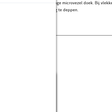
 maken met een plumeau of droge microvezel doek. Bij vlekke
hoonmaakmiddel proberen weg te deppen.
pecificaties
Sluiten