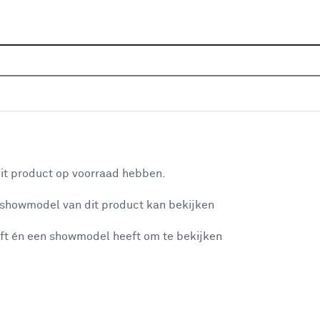
Home
Assortiment
Raamdecoratie
Rolgordijnen
P
gewoon raam 18010 visgraat licht grijs
aan je winkelwagen
Dit
it product op voorraad hebben.
sam
 showmodel van dit product kan bekijken
sto
gre
ft én een showmodel heeft om te bekijken
bep
misgegaan...
Mon
ee
mon
et niet mogelijke om meer exemplaren te bestellen.