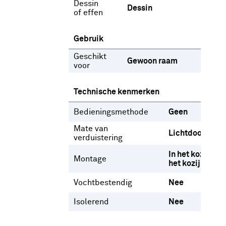
Dessin
Dessin
of effen
Gebruik
Geschikt
Gewoon raam
voor
Technische kenmerken
Bedieningsmethode
Geen
Mate van
Lichtdoorlaten
verduistering
In het kozijn
O
Montage
het kozijn
Vochtbestendig
Nee
Isolerend
Nee