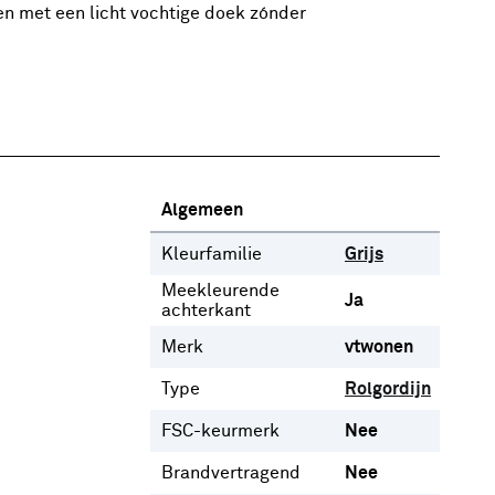
n met een licht vochtige doek zónder
Algemeen
Kleurfamilie
Grijs
Meekleurende
Ja
achterkant
Merk
vtwonen
Type
Rolgordijn
FSC-keurmerk
Nee
Brandvertragend
Nee