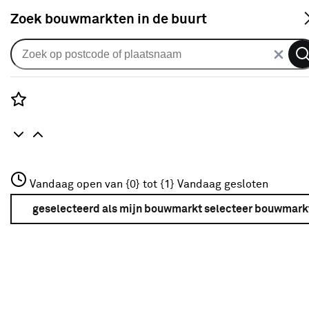
S
Zoek bouwmarkten in de buurt
Vouwgordijnen
Vouwgordijn Vincent 1481 ecru
2
klantreviews
reviews
Rozenstraat 3
4.5
1
5
2
2
Vandaag open van {0} tot {1}
Vandaag gesloten
3772JH Amersfoort
+31 01234567
geselecteerd als mijn bouwmarkt
selecteer bouwmark
Meer over deze bouwmarkt