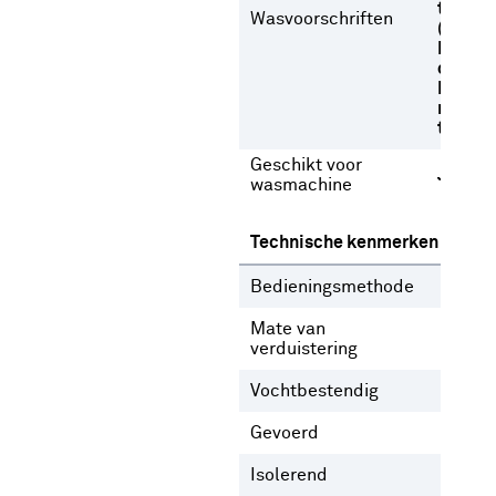
temper
Wasvoorschriften
(max 1
Normal
op 40 
Drogen
normal
temper
Geschikt voor
Ja
wasmachine
Technische kenmerken
Bedieningsmethode
Gee
Mate van
Deel
verduistering
verd
Vochtbestendig
Nee
Gevoerd
Ja
N
Isolerend
Nee