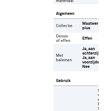
materiaal
Algemeen
Maatwerk
Collectie
plus
Dessin
Effen
of effen
Ja, aan
achterzijde
Met
Ja, aan
baleinen
voorzijde
Nee
Gebruik
Stome
versch
oplosm
Niet b
Strijke