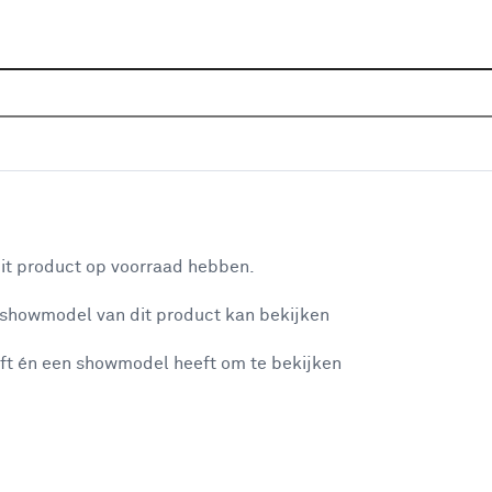
Home
Assortiment
Raamdecoratie
Vouwgordijnen
g 1831 Golden Beige
aan je winkelwagen
it product op voorraad hebben.
v
 showmodel van dit product kan bekijken
v
ft én een showmodel heeft om te bekijken
2
2
misgegaan...
2
A
et niet mogelijke om meer exemplaren te bestellen.