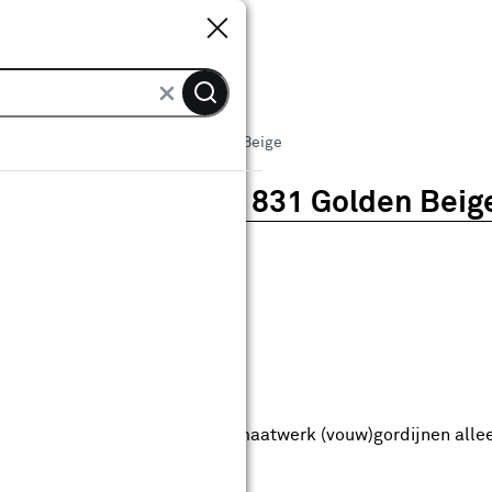
Sluiten
Sluiten
Vouwgordijn Stig 1831 Golden Beige
Vouwgordijn Stig 1831 Golden Beig
0
klantreview
review
anaf
anaf 29.99
29
.
99
2.49
Met Club Karwei
5% korting vanaf 50.-
5% korting vanaf 50.- op alle maatwerk (vouw)gordijnen alle
anbieding t/m 16-08-2026