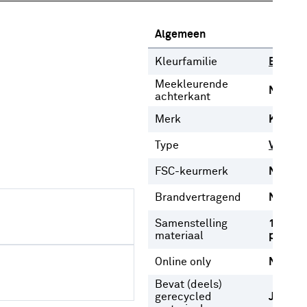
Algemeen
Kleurfamilie
Beige
Meekleurende
Nee
achterkant
Merk
Karwei
Type
Vouwgo
FSC-keurmerk
Nee
Brandvertragend
Nee
Samenstelling
100%
materiaal
polyest
Online only
Nee
Bevat (deels)
gerecycled
Ja