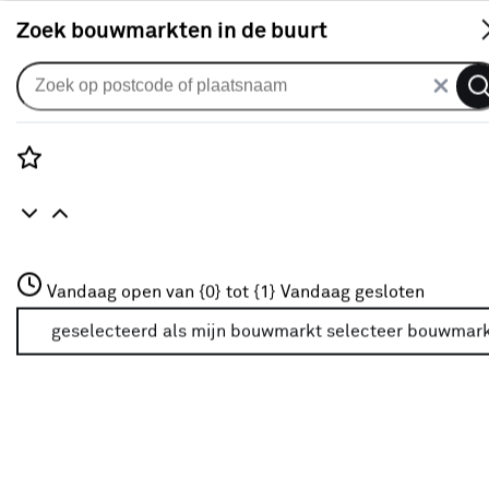
S
Zoek bouwmarkten in de buurt
Vouwgordijnen
Vouwgordijn Stig 1830 Beach
2
klantreviews
reviews
Rozenstraat 3
4.0
1
5
2
2
Vandaag open van {0} tot {1}
Vandaag gesloten
3772JH Amersfoort
+31 01234567
geselecteerd als mijn bouwmarkt
selecteer bouwmar
Meer over deze bouwmarkt