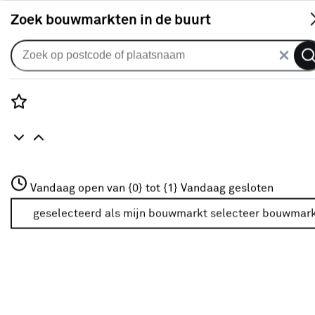
S
Zoek bouwmarkten in de buurt
Vouwgordijnen
Vouwgordijn Stella 2038 ochre
0
klantreview
review
Rozenstraat 3
Vandaag open van {0} tot {1}
Vandaag gesloten
3772JH Amersfoort
+31 01234567
geselecteerd als mijn bouwmarkt
selecteer bouwmar
Meer over deze bouwmarkt