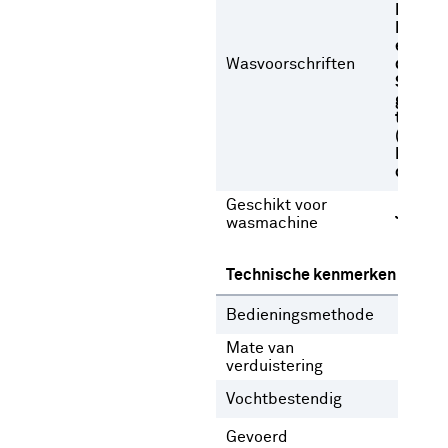
Niet b
Niet dr
een
Wasvoorschriften
droogt
Strijke
gemid
temper
(max. 
Normal
op 30 
Geschikt voor
Ja
wasmachine
Technische kenmerken
Bedieningsmethode
Gee
Mate van
Inb
verduistering
Vochtbestendig
Nee
Gevoerd
Nee