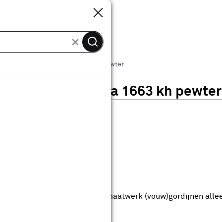
Sluiten
Sluiten
Vouwgordijn Senna 1663 kh pewter
Vouwgordijn Senna 1663 kh pewter
0
klantreview
review
anaf
anaf 25.99
25
.
99
9.49
Met Club Karwei
5% korting vanaf 50.-
5% korting vanaf 50.- op alle maatwerk (vouw)gordijnen alle
anbieding t/m 16-08-2026