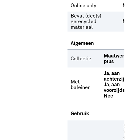
Online only
Nee
Bevat (deels)
gerecycled
Nee
materiaal
Algemeen
Maatwerk
Collectie
plus
Ja, aan
achterzijde
Met
Ja, aan
baleinen
voorzijde
Nee
Gebruik
Stome
versch
oplosm