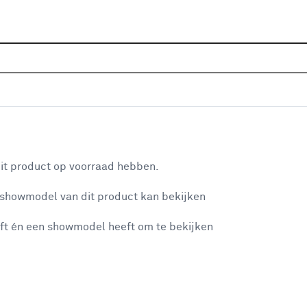
Home
Assortiment
Raamdecoratie
Vouwgordijnen
nna 1663 kh pewter
aan je winkelwagen
it product op voorraad hebben.
v
 showmodel van dit product kan bekijken
v
ft én een showmodel heeft om te bekijken
1
2
misgegaan...
2
A
et niet mogelijke om meer exemplaren te bestellen.