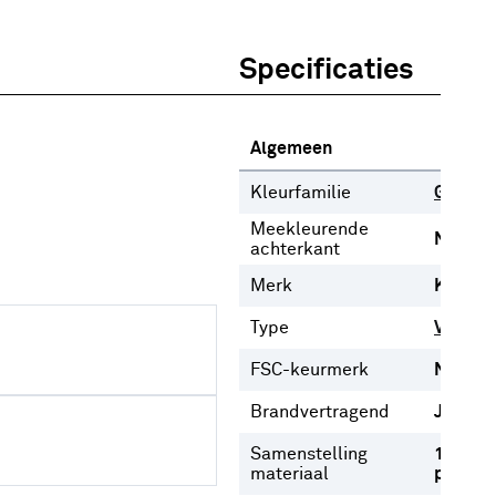
Specificaties
Algemeen
Kleurfamilie
Grijs
Meekleurende
Nee
achterkant
Merk
Karwei
Type
Vouwgo
FSC-keurmerk
Nee
Brandvertragend
Ja
Samenstelling
100%
materiaal
polyest