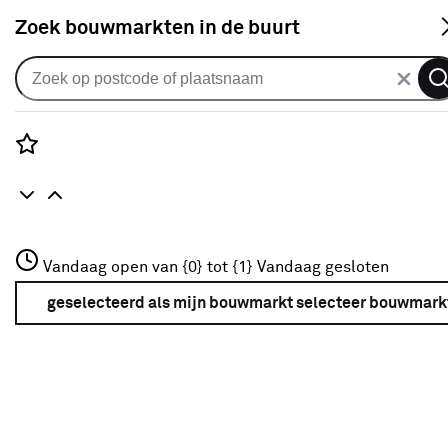
S
Zoek bouwmarkten in de buurt
Vouwgordijnen
Vouwgordijn Senna 1661 kh
concrete
Rozenstraat 3
Vandaag open van {0} tot {1}
Vandaag gesloten
0
klantreview
review
3772JH Amersfoort
+31 01234567
geselecteerd als mijn bouwmarkt
selecteer bouwmark
Meer over deze bouwmarkt