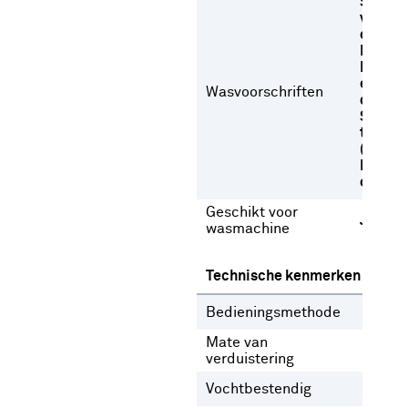
Stome
versch
oplosm
Niet b
Niet dr
een
Wasvoorschriften
droogt
Strijke
temper
(max 1
Normal
op 30 
Geschikt voor
Ja
wasmachine
Technische kenmerken
Bedieningsmethode
Gee
Mate van
Inb
verduistering
Vochtbestendig
Nee