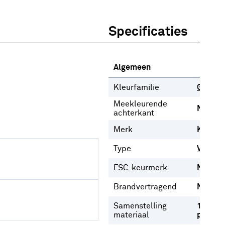
Specificaties
Algemeen
Kleurfamilie
Grijs
Meekleurende
Nee
achterkant
Merk
Karwei
Type
Vouwgo
FSC-keurmerk
Nee
Brandvertragend
Nee
Samenstelling
100%
materiaal
polyest