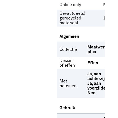
Online only
Nee
Bevat (deels)
gerecycled
Ja
materiaal
Algemeen
Maatwerk
Collectie
plus
Dessin
Effen
of effen
Ja, aan
achterzijde
Met
Ja, aan
baleinen
voorzijde
Nee
Gebruik