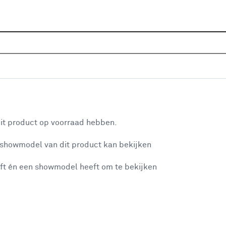
Home
Assortiment
Raamdecoratie
Vouwgordijnen
tt 2059 kh concrete
aan je winkelwagen
it product op voorraad hebben.
v
 showmodel van dit product kan bekijken
v
ft én een showmodel heeft om te bekijken
2
2
misgegaan...
2
A
et niet mogelijke om meer exemplaren te bestellen.