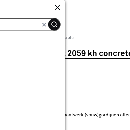
Sluiten
Sluiten
Vouwgordijn Scott 2059 kh concrete
Vouwgordijn Scott 2059 kh concret
0
klantreview
review
anaf
anaf 39.99
39
.
99
9.99
Met Club Karwei
5% korting vanaf 50.-
5% korting vanaf 50.- op alle maatwerk (vouw)gordijnen alle
anbieding nog
8
dagen geldig