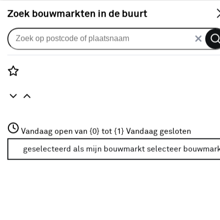
S
Zoek bouwmarkten in de buurt
Vouwgordijnen
Vouwgordijn Roger 1249
karamel
Rozenstraat 3
Vandaag open van {0} tot {1}
Vandaag gesloten
0
klantreview
review
3772JH Amersfoort
+31 01234567
geselecteerd als mijn bouwmarkt
selecteer bouwmar
Meer over deze bouwmarkt