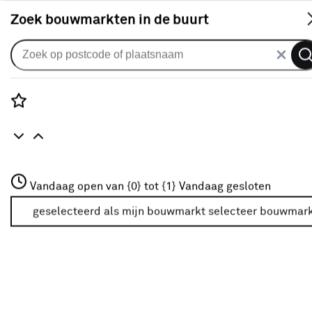
S
Zoek bouwmarkten in de buurt
Vouwgordijnen
Vouwgordijn Monty 1598 night
0
klantreview
review
Rozenstraat 3
Vandaag open van {0} tot {1}
Vandaag gesloten
3772JH Amersfoort
+31 01234567
geselecteerd als mijn bouwmarkt
selecteer bouwmar
Meer over deze bouwmarkt