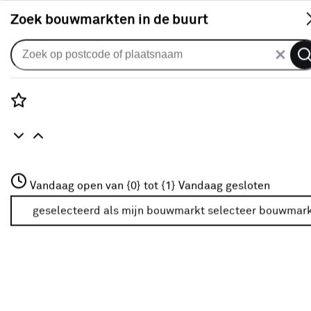
S
Zoek bouwmarkten in de buurt
Vouwgordijnen
Vouwgordijn Monty 1590 vanille
0
klantreview
review
Rozenstraat 3
Vandaag open van {0} tot {1}
Vandaag gesloten
3772JH Amersfoort
+31 01234567
geselecteerd als mijn bouwmarkt
selecteer bouwmar
Meer over deze bouwmarkt