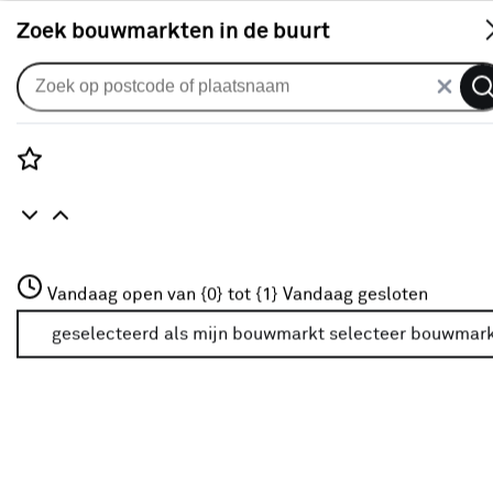
S
Zoek bouwmarkten in de buurt
Vouwgordijnen
Vouwgordijn Merel 2111 kh
linnen
Rozenstraat 3
Vandaag open van {0} tot {1}
Vandaag gesloten
0
klantreview
review
3772JH Amersfoort
+31 01234567
geselecteerd als mijn bouwmarkt
selecteer bouwmar
Meer over deze bouwmarkt