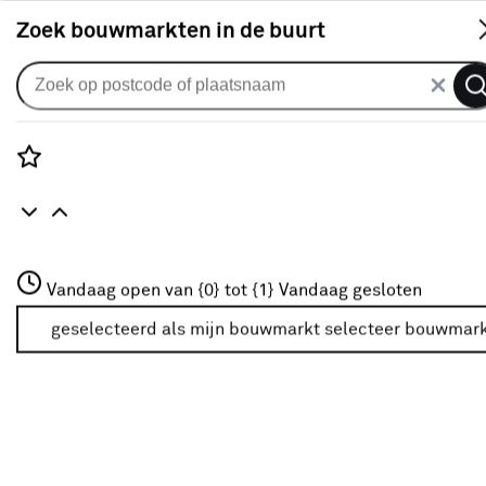
S
Zoek bouwmarkten in de buurt
Vouwgordijnen
Vouwgordijn Merel 1763 kh grey
blue
Rozenstraat 3
Vandaag open van {0} tot {1}
Vandaag gesloten
0
klantreview
review
3772JH Amersfoort
+31 01234567
geselecteerd als mijn bouwmarkt
selecteer bouwmar
Meer over deze bouwmarkt