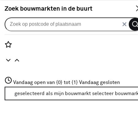
S
Zoek bouwmarkten in de buurt
Vouwgordijnen
Vouwgordijn Loek 1704 kh mint
0
klantreview
review
Rozenstraat 3
Vandaag open van {0} tot {1}
Vandaag gesloten
3772JH Amersfoort
+31 01234567
geselecteerd als mijn bouwmarkt
selecteer bouwmar
Meer over deze bouwmarkt