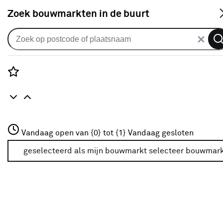
S
Zoek bouwmarkten in de buurt
Vouwgordijnen
Vouwgordijn Kayla 1692 salmon
pink
Rozenstraat 3
Vandaag open van {0} tot {1}
Vandaag gesloten
0
klantreview
review
3772JH Amersfoort
+31 01234567
geselecteerd als mijn bouwmarkt
selecteer bouwmar
Meer over deze bouwmarkt