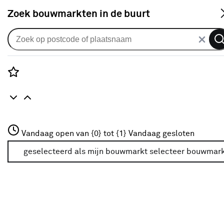
S
Zoek bouwmarkten in de buurt
Vouwgordijnen
Vouwgordijn Kayla 1687
mushroom
Rozenstraat 3
Vandaag open van {0} tot {1}
Vandaag gesloten
0
klantreview
review
3772JH Amersfoort
+31 01234567
geselecteerd als mijn bouwmarkt
selecteer bouwmar
Meer over deze bouwmarkt