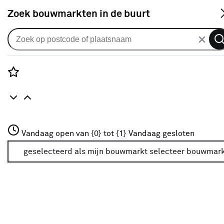
S
Zoek bouwmarkten in de buurt
Vouwgordijnen
Vouwgordijn Kai 2866 salie
0
klantreview
review
Rozenstraat 3
Vandaag open van {0} tot {1}
Vandaag gesloten
3772JH Amersfoort
+31 01234567
geselecteerd als mijn bouwmarkt
selecteer bouwmar
Meer over deze bouwmarkt