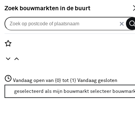
S
Zoek bouwmarkten in de buurt
Vouwgordijnen
Vouwgordijn Jaime 2659
chinchilla
Rozenstraat 3
Vandaag open van {0} tot {1}
Vandaag gesloten
0
klantreview
review
3772JH Amersfoort
+31 01234567
geselecteerd als mijn bouwmarkt
selecteer bouwmar
Meer over deze bouwmarkt