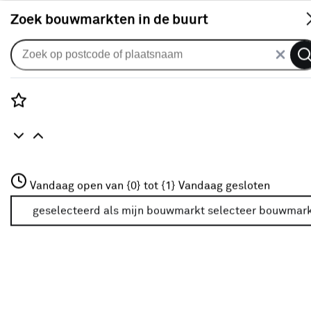
S
Zoek bouwmarkten in de buurt
Vouwgordijnen
Vouwgordijn Jack 1300 sweet
0
klantreview
review
Rozenstraat 3
Vandaag open van {0} tot {1}
Vandaag gesloten
3772JH Amersfoort
+31 01234567
geselecteerd als mijn bouwmarkt
selecteer bouwmar
Meer over deze bouwmarkt