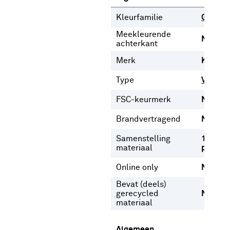
Kleurfamilie
Groen
Meekleurende
Nee
achterkant
Merk
Karwei
Type
Vouwgo
FSC-keurmerk
Nee
Brandvertragend
Nee
Samenstelling
100%
materiaal
polyest
Online only
Nee
Bevat (deels)
gerecycled
Nee
materiaal
Algemeen