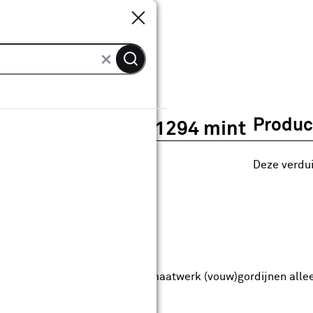
Sluiten
Sluiten
Vouwgordijn Jack 1294 mint
Produc
Vouwgordijn Jack 1294 mint
0
klantreview
review
Deze verdui
anaf
anaf 22.99
22
.
99
7.24
Met Club Karwei
5% korting vanaf 50.-
5% korting vanaf 50.- op alle maatwerk (vouw)gordijnen alle
anbieding t/m 16-08-2026