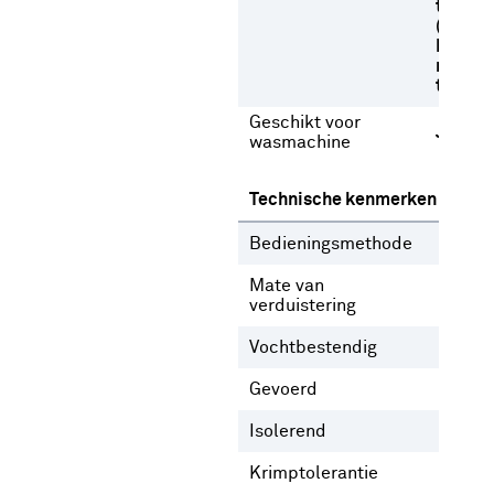
temper
(max. 
Drogen
normal
temper
Geschikt voor
Ja
wasmachine
Technische kenmerken
Bedieningsmethode
Gee
Mate van
Deel
verduistering
verd
Vochtbestendig
Nee
Gevoerd
Ja
N
Isolerend
Nee
Krimptolerantie
2 %