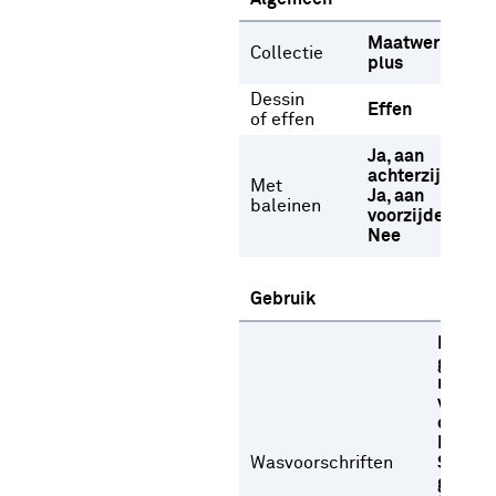
Maatwerk
Collectie
plus
Dessin
Effen
of effen
Ja, aan
achterzijde
Met
Ja, aan
baleinen
voorzijde
Nee
Gebruik
Fijne w
graden
met
versch
oplosm
Niet b
Wasvoorschriften
Strijke
gemid