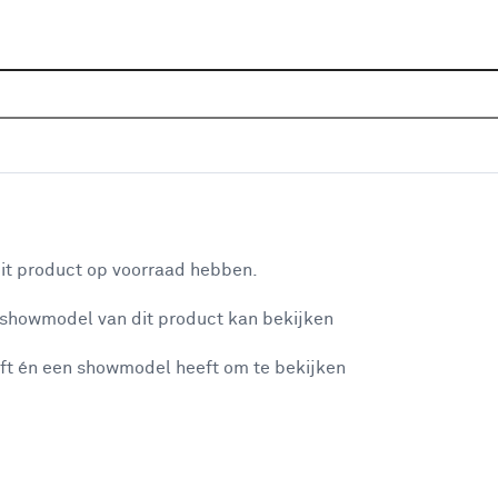
Home
Assortiment
Raamdecoratie
Vouwgordijnen
 Jack 1294 mint
aan je winkelwagen
it product op voorraad hebben.
v
 showmodel van dit product kan bekijken
v
ft én een showmodel heeft om te bekijken
1
2
misgegaan...
2
A
et niet mogelijke om meer exemplaren te bestellen.