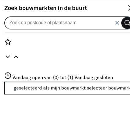
S
Zoek bouwmarkten in de buurt
Vouwgordijnen
Vouwgordijn Jack 1292 sky
0
klantreview
review
Rozenstraat 3
Vandaag open van {0} tot {1}
Vandaag gesloten
3772JH Amersfoort
+31 01234567
geselecteerd als mijn bouwmarkt
selecteer bouwmar
Meer over deze bouwmarkt