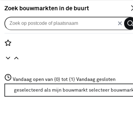
S
Zoek bouwmarkten in de buurt
Vouwgordijnen
Vouwgordijn Jack 1282 pine
0
klantreview
review
Rozenstraat 3
Vandaag open van {0} tot {1}
Vandaag gesloten
3772JH Amersfoort
+31 01234567
geselecteerd als mijn bouwmarkt
selecteer bouwmar
Meer over deze bouwmarkt