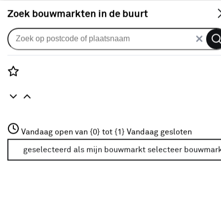
S
Zoek bouwmarkten in de buurt
Vouwgordijnen
Vouwgordijn Images 2926 kiezel
0
klantreview
review
Rozenstraat 3
Vandaag open van {0} tot {1}
Vandaag gesloten
3772JH Amersfoort
+31 01234567
geselecteerd als mijn bouwmarkt
selecteer bouwmar
Meer over deze bouwmarkt