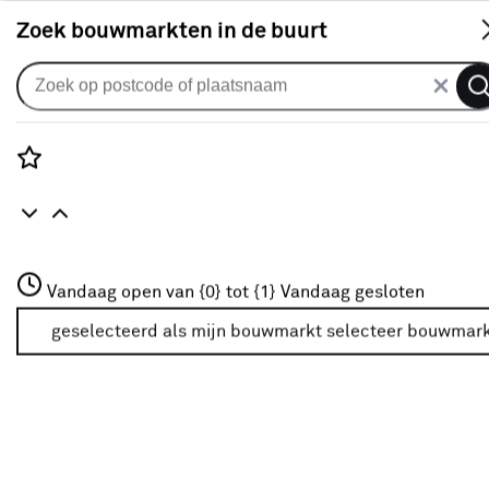
S
Zoek bouwmarkten in de buurt
Vouwgordijnen
Vouwgordijn Frits 1996
bruingrijs
Rozenstraat 3
Vandaag open van {0} tot {1}
Vandaag gesloten
0
klantreview
review
3772JH Amersfoort
+31 01234567
geselecteerd als mijn bouwmarkt
selecteer bouwmar
Meer over deze bouwmarkt