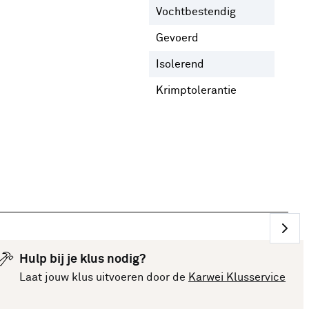
Vochtbestendig
Nee
Gevoerd
Ja
N
Isolerend
Nee
Krimptolerantie
2 %
Hulp bij je klus nodig?
Laat jouw klus uitvoeren door de
Karwei Klusservice