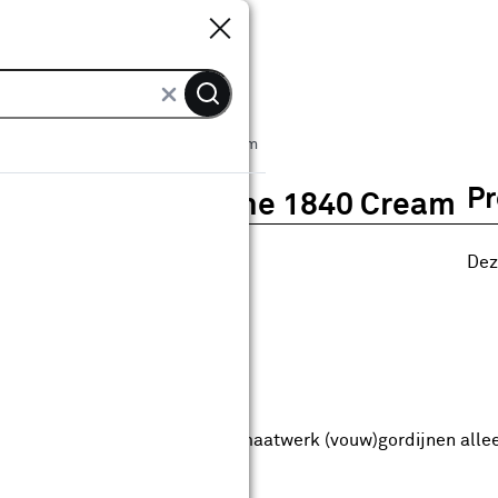
Sluiten
Sluiten
Vouwgordijn Bodine 1840 Cream
Pr
Vouwgordijn Bodine 1840 Cream
0
klantreview
review
Dez
anaf
anaf 38.99
38
.
99
9.24
Met Club Karwei
5% korting vanaf 50.-
5% korting vanaf 50.- op alle maatwerk (vouw)gordijnen alle
anbieding t/m 16-08-2026