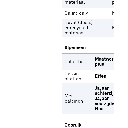
materiaal
polyest
Online only
Nee
Bevat (deels)
gerecycled
Nee
materiaal
Algemeen
Maatwerk
Collectie
plus
Dessin
Effen
of effen
Ja, aan
achterzijde
Met
Ja, aan
baleinen
voorzijde
Nee
Gebruik