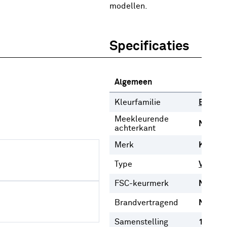
modellen.
Specificaties
Algemeen
Kleurfamilie
Bruin
Meekleurende
Nee
achterkant
Merk
Karwei
Type
Vouwgo
FSC-keurmerk
Nee
Brandvertragend
Nee
Samenstelling
100%