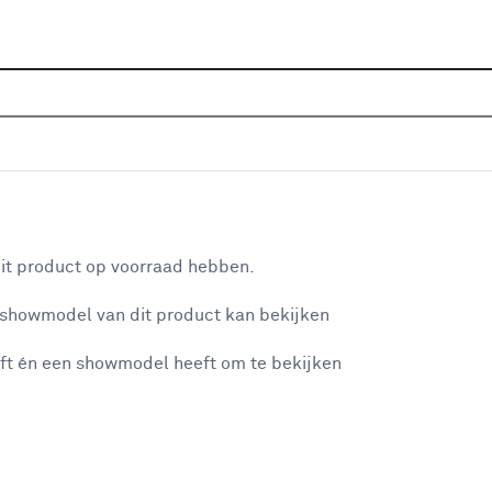
Home
Assortiment
Raamdecoratie
Vouwgordijnen
odine 1840 Cream
aan je winkelwagen
it product op voorraad hebben.
v
 showmodel van dit product kan bekijken
v
ft én een showmodel heeft om te bekijken
2
2
misgegaan...
2
A
et niet mogelijke om meer exemplaren te bestellen.