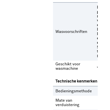
Fijne w
graden
met
versch
oplosm
Niet b
Wasvoorschriften
Niet dr
een
droogt
Strijke
temper
(max 1
Geschikt voor
Ja
wasmachine
Technische kenmerken
Bedieningsmethode
Gee
Mate van
Deel
verduistering
verd