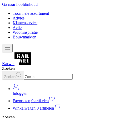
Ga naar hoofdinhoud
Toon hele assortiment
Advies
Klantenservice
Actie
Wooninspiratie
Bouwmarkten
Karwei
Zoeken
Zoeken
Inloggen
Favorieten
,
0 artikelen
Winkelwagen
,
0 artikelen
Zoeken