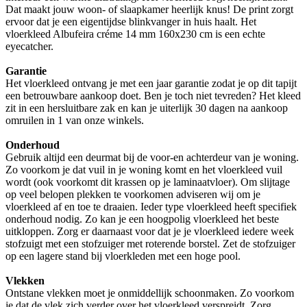
Dat maakt jouw woon- of slaapkamer heerlijk knus! De print zorgt
ervoor dat je een eigentijdse blinkvanger in huis haalt. Het
vloerkleed Albufeira créme 14 mm 160x230 cm is een echte
eyecatcher.
Garantie
Het vloerkleed ontvang je met een jaar garantie zodat je op dit tapijt
een betrouwbare aankoop doet. Ben je toch niet tevreden? Het kleed
zit in een hersluitbare zak en kan je uiterlijk 30 dagen na aankoop
omruilen in 1 van onze winkels.
Onderhoud
Gebruik altijd een deurmat bij de voor-en achterdeur van je woning.
Zo voorkom je dat vuil in je woning komt en het vloerkleed vuil
wordt (ook voorkomt dit krassen op je laminaatvloer). Om slijtage
op veel belopen plekken te voorkomen adviseren wij om je
vloerkleed af en toe te draaien. Ieder type vloerkleed heeft specifiek
onderhoud nodig. Zo kan je een hoogpolig vloerkleed het beste
uitkloppen. Zorg er daarnaast voor dat je je vloerkleed iedere week
stofzuigt met een stofzuiger met roterende borstel. Zet de stofzuiger
op een lagere stand bij vloerkleden met een hoge pool.
Vlekken
Ontstane vlekken moet je onmiddellijk schoonmaken. Zo voorkom
je dat de vlek zich verder over het vloerkleed verspreidt. Zorg