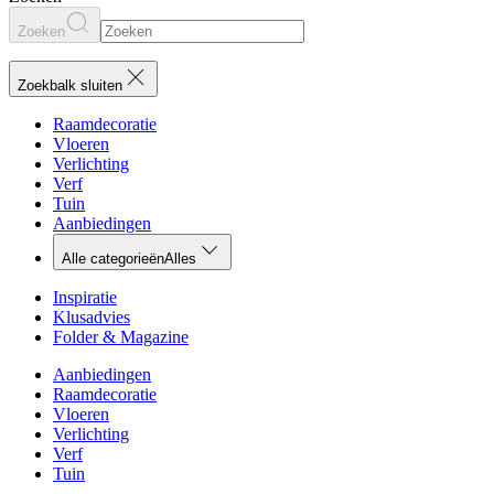
Zoeken
Zoekbalk sluiten
Raamdecoratie
Vloeren
Verlichting
Verf
Tuin
Aanbiedingen
Alle categorieën
Alles
Inspiratie
Klusadvies
Folder & Magazine
Aanbiedingen
Raamdecoratie
Vloeren
Verlichting
Verf
Tuin