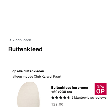
Vloerkleden
Buitenkleed
50% korting
op alle buitenkleden
alleen met de Club Karwei Kaart
Buitenkleed Isa creme 
160x230 cm
5
klantreviews
reviews
129.
00