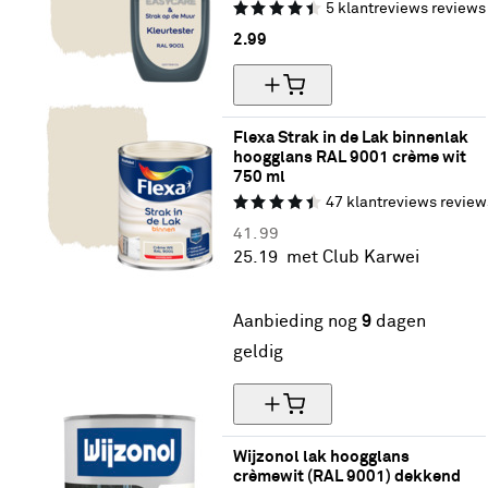
5
klantreviews
reviews
2.
99
Flexa Strak in de Lak binnenlak 
hoogglans RAL 9001 crème wit 
750 ml
47
klantreviews
review
41.
99
25.
19
met Club Karwei
40% korting
Aanbieding nog
9
dagen
geldig
Wijzonol lak hoogglans 
crèmewit (RAL 9001) dekkend 