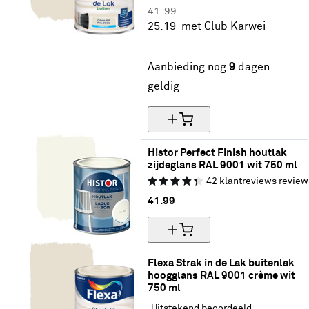
41.
99
25.
19
met Club Karwei
40% korting
Aanbieding nog
9
dagen
geldig
Histor Perfect Finish houtlak 
zijdeglans RAL 9001 wit 750 ml
42
klantreviews
review
41.
99
Flexa Strak in de Lak buitenlak 
hoogglans RAL 9001 crème wit 
750 ml
Uitstekend beoordeeld