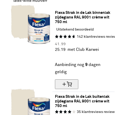
latex-witte muurverf
Flexa Strak in de Lak binnenlak 
zijdeglans RAL 9001 crème wit 
750 ml
Uitstekend beoordeeld
142
klantreviews
revie
41.
99
25.
19
met Club Karwei
40% korting
Aanbieding nog
9
dagen
geldig
Flexa Strak in de Lak buitenlak 
zijdeglans RAL 9001 crème wit 
750 ml
35
klantreviews
review