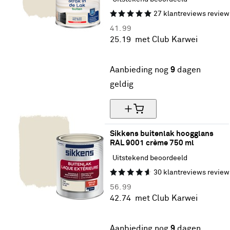
27
klantreviews
review
41.
99
25.
19
met Club Karwei
40% korting
Aanbieding nog
9
dagen
geldig
Sikkens buitenlak hoogglans 
RAL 9001 crème 750 ml
Uitstekend beoordeeld
30
klantreviews
review
56.
99
42.
74
met Club Karwei
25% korting
Aanbieding nog
9
dagen