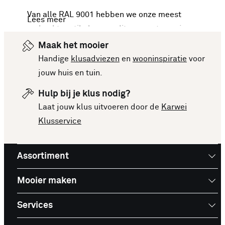
Van alle RAL 9001 hebben we onze meest
Lees meer
verkochte artikelen van dit moment voor je op een
rijtje gezet. Vergelijk makkelijk de specificaties
Maak het mooier
en prijzen om een goede keuze te kunnen maken.
Handige
klusadviezen
en
wooninspiratie
voor
Deze lijst is altijd up-to-date, zodat je meteen op
jouw huis en tuin.
de hoogte bent van de nieuwste en beste
Hulp bij je klus nodig?
producten. Bekijk de top 10 RAL 9001 en laat je
Laat jouw klus uitvoeren door de
Karwei
inspireren voor je volgende aankoop!
Klusservice
Assortiment
Mooier maken
Services