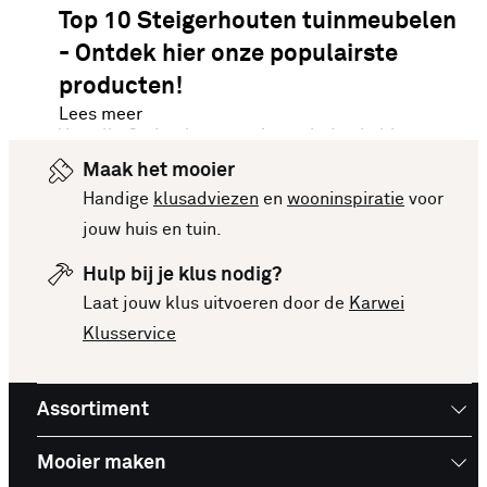
Top 10 Steigerhouten tuinmeubelen
- Ontdek hier onze populairste
producten!
Lees meer
Van alle Steigerhouten tuinmeubelen hebben we
onze meest verkochte artikelen van dit moment
Maak het mooier
voor je op een rijtje gezet. Vergelijk makkelijk de
Handige
klusadviezen
en
wooninspiratie
voor
specificaties en prijzen om een goede keuze te
jouw huis en tuin.
kunnen maken. Deze lijst is altijd up-to-date,
Hulp bij je klus nodig?
zodat je meteen op de hoogte bent van de
Laat jouw klus uitvoeren door de
Karwei
nieuwste en beste producten. Bekijk de top 10
Klusservice
Steigerhouten tuinmeubelen en laat je inspireren
voor je volgende aankoop!
Assortiment
Mooier maken