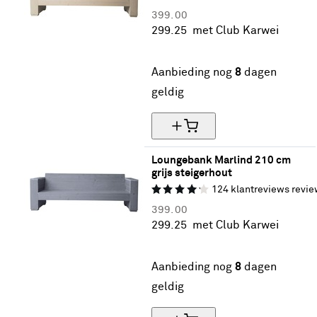
399.
00
299.
25
met Club Karwei
25% korting
Aanbieding nog
8
dagen
geldig
Loungebank Marlind 210 cm 
grijs steigerhout
124
klantreviews
revie
399.
00
299.
25
met Club Karwei
25% korting
Aanbieding nog
8
dagen
geldig