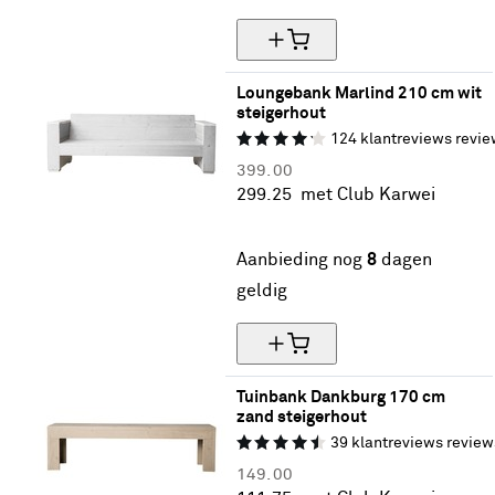
Loungebank Marlind 210 cm wit 
steigerhout
124
klantreviews
revie
399.
00
299.
25
met Club Karwei
25% korting
Aanbieding nog
8
dagen
geldig
Tuinbank Dankburg 170 cm 
zand steigerhout
39
klantreviews
review
149.
00