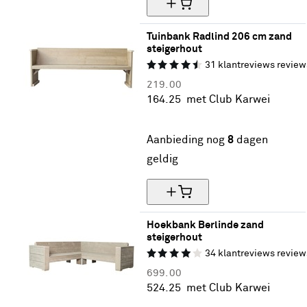
Tuinbank Radlind 206 cm zand 
steigerhout
31
klantreviews
review
219.
00
164.
25
met Club Karwei
25% korting
Aanbieding nog
8
dagen
geldig
Hoekbank Berlinde zand 
steigerhout
34
klantreviews
review
699.
00
524.
25
met Club Karwei