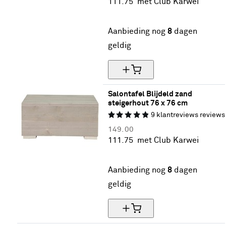
111.
75
met Club Karwei
25% korting
Aanbieding nog
8
dagen
geldig
Salontafel Blijdeld zand 
steigerhout 76 x 76 cm
9
klantreviews
reviews
149.
00
111.
75
met Club Karwei
25% korting
Aanbieding nog
8
dagen
geldig