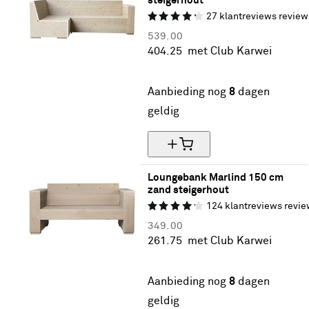
steigerhout
27
klantreviews
review
539.
00
404.
25
met Club Karwei
25% korting
Aanbieding nog
8
dagen
geldig
Loungebank Marlind 150 cm 
zand steigerhout
124
klantreviews
revie
349.
00
261.
75
met Club Karwei
25% korting
Aanbieding nog
8
dagen
geldig