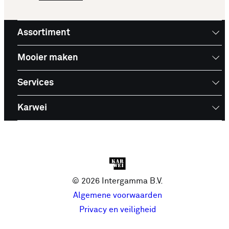
verhuisdozen van KARWEI zijn gemaakt van stevig
karton. De verhuisdozen zorgen voor stabiliteit en
zijn van goede kwaliteit. Daarnaast zijn de
Assortiment
verhuisdozen van KARWEI herbruikbaar. Ideaal als
Mooier maken
je ze vaker wilt gebruiken bij een andere
verhuizing. In ons top 10 best verkochte
Services
verhuisdozen assortiment bieden we verhuisdozen
aan in een set van 5 stuks. Heb je ook gedacht aan
Karwei
andere benodigdheden die handig zijn tijdens de
verhuizing? Kijk
hier
voor ons volledige
assortiment en zorg ervoor dat jouw verhuizing
soepel verloopt. Bestellen doe je eenvoudig via
onze webshop of kom langs de
bouwmarkt van
© 2026 Intergamma B.V.
KARWEI
.
Algemene voorwaarden
Privacy en veiligheid