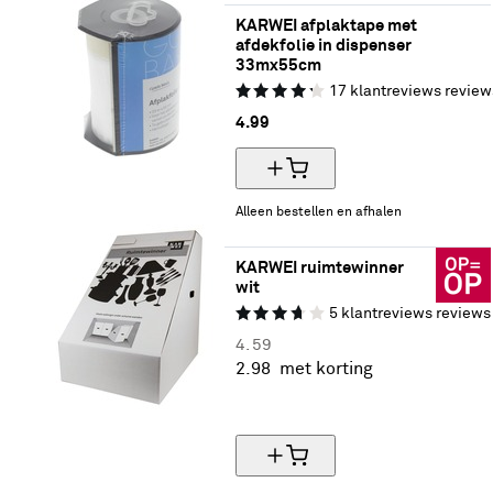
KARWEI afplaktape met 
afdekfolie in dispenser 
33mx55cm
17
klantreviews
review
4.
99
Alleen bestellen en afhalen
KARWEI ruimtewinner 
wit
5
klantreviews
reviews
4.
59
2.
98
met korting
35% korting