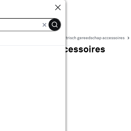
Sluiten
Sluiten
dschap accessoires
Overige elektrisch gereedschap accessoires
 gereedschap accessoires