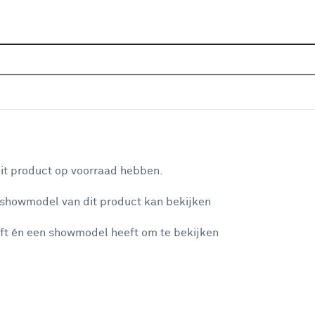
Home
Assortiment
Gereedschap
Elektrisch geree
Top 10 overige elektrisch
aan je winkelwagen
it product op voorraad hebben.
 showmodel van dit product kan bekijken
n je winkelwagen:
ft én een showmodel heeft om te bekijken
misgegaan...
Kärcher stofzuigerzakken vliesfilter voor 
WD2 plus / WD3 4 stuks