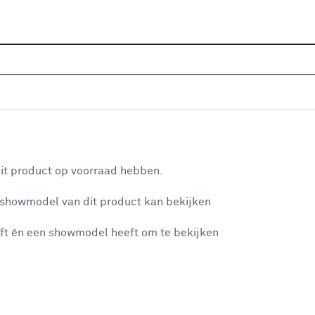
Home
Assortiment
Deuren
Horren
Top 10 Horr
Top 10 Horren
aan je winkelwagen
it product op voorraad hebben.
 showmodel van dit product kan bekijken
n je winkelwagen:
ft én een showmodel heeft om te bekijken
misgegaan...
OK vaste raamhor wit 100x140 cm