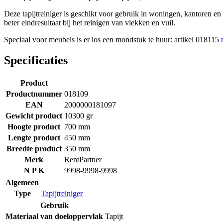
Deze tapijtreiniger is geschikt voor gebruik in woningen, kantoren e
beter eindresultaat bij het reinigen van vlekken en vuil.
Speciaal voor meubels is er los een mondstuk te huur: artikel 018115
Specificaties
Product
Productnummer
018109
EAN
2000000181097
Gewicht product
10300 gr
Hoogte product
700 mm
Lengte product
450 mm
Breedte product
350 mm
Merk
RentPartner
N P K
9998-9998-9998
Algemeen
Type
Tapijtreiniger
Gebruik
Materiaal van doeloppervlak
Tapijt