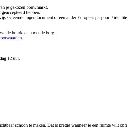
it van je gekozen bouwmarkt.
ng geaccepteerd hebben.
bewijs / vreemdelingendocument of een ander Europees paspoort / ident
 we de huurkosten met de borg.
voorwaarden
.
dag 12 uur.
chtbaar schoon te maken. Dat is prettig wanneer je een ruimte wilt opfr