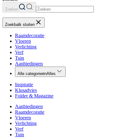
Zoeken
Zoekbalk sluiten
Raamdecoratie
Vloeren
Verlichting
Verf
Tuin
Aanbiedingen
Alle categorieën
Alles
Inspiratie
Klusadvies
Folder & Magazine
Aanbiedingen
Raamdecoratie
Vloeren
Verlichting
Verf
Tuin