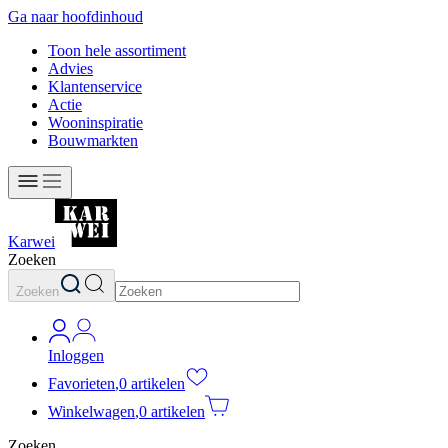
Ga naar hoofdinhoud
Toon hele assortiment
Advies
Klantenservice
Actie
Wooninspiratie
Bouwmarkten
Karwei
Zoeken
Zoeken
Inloggen
Favorieten
,
0 artikelen
Winkelwagen
,
0 artikelen
Zoeken