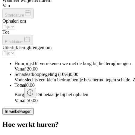
Wanneer wil je het huren?
Van
Startdatum
Ophalen om
Tot
Einddatum
Uiterlijk terugbrengen om
Huurprijs
Dit verrekenen we met de borg bij het terugbrengen
Vanaf
20.00
Schadeafkoopregeling (10%)
0.00
Voor slechts een klein bedrag ben je beschermd tegen schade. 
Totaal
0.00
Borg
Dit betaal je bij het ophalen
Vanaf
50.00
In winkelwagen
Hoe werkt huren?