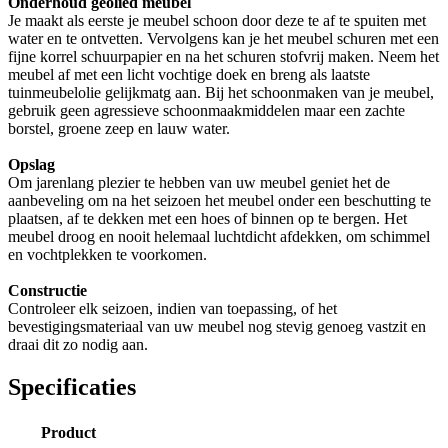
Onderhoud geolied meubel
Je maakt als eerste je meubel schoon door deze te af te spuiten met
water en te ontvetten. Vervolgens kan je het meubel schuren met een
fijne korrel schuurpapier en na het schuren stofvrij maken. Neem het
meubel af met een licht vochtige doek en breng als laatste
tuinmeubelolie gelijkmatg aan. Bij het schoonmaken van je meubel,
gebruik geen agressieve schoonmaakmiddelen maar een zachte
borstel, groene zeep en lauw water.
Opslag
Om jarenlang plezier te hebben van uw meubel geniet het de
aanbeveling om na het seizoen het meubel onder een beschutting te
plaatsen, af te dekken met een hoes of binnen op te bergen. Het
meubel droog en nooit helemaal luchtdicht afdekken, om schimmel
en vochtplekken te voorkomen.
Constructie
Controleer elk seizoen, indien van toepassing, of het
bevestigingsmateriaal van uw meubel nog stevig genoeg vastzit en
draai dit zo nodig aan.
Specificaties
Product