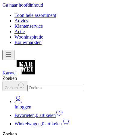
Ga naar hoofdinhoud
Toon hele assortiment
Advies
Klantenservice
Actie
Wooninspiratie
Bouwmarkten
Karwei
Zoeken
Zoeken
Inloggen
Favorieten
,
0 artikelen
Winkelwagen
,
0 artikelen
Zoeken