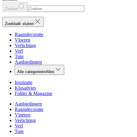
Zoeken
Zoekbalk sluiten
Raamdecoratie
Vloeren
Verlichting
Verf
Tuin
Aanbiedingen
Alle categorieën
Alles
Inspiratie
Klusadvies
Folder & Magazine
Aanbiedingen
Raamdecoratie
Vloeren
Verlichting
Verf
Tuin