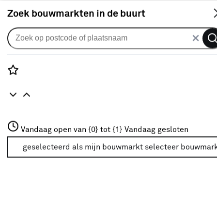
S
Zoek bouwmarkten in de buurt
Zonnescherm volants
Schulprand (volant) golf streep
bruin/crème (kleurnr. 8935) op
Rozenstraat 3
Vandaag open van {0} tot {1}
maat
Vandaag gesloten
3772JH Amersfoort
+31 01234567
geselecteerd als mijn bouwmarkt
selecteer bouwmar
0
klantreview
review
Meer over deze bouwmarkt