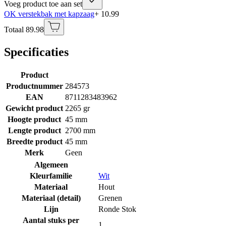
Voeg product toe aan set
OK verstekbak met kapzaag
+ 10.99
Totaal 89.98
Specificaties
Product
Productnummer
284573
EAN
8711283483962
Gewicht product
2265 gr
Hoogte product
45 mm
Lengte product
2700 mm
Breedte product
45 mm
Merk
Geen
Algemeen
Kleurfamilie
Wit
Materiaal
Hout
Materiaal (detail)
Grenen
Lijn
Ronde Stok
Aantal stuks per
1