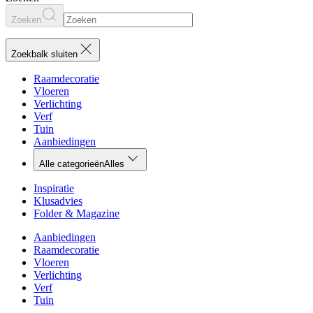
Zoeken
Zoekbalk sluiten
Raamdecoratie
Vloeren
Verlichting
Verf
Tuin
Aanbiedingen
Alle categorieën
Alles
Inspiratie
Klusadvies
Folder & Magazine
Aanbiedingen
Raamdecoratie
Vloeren
Verlichting
Verf
Tuin