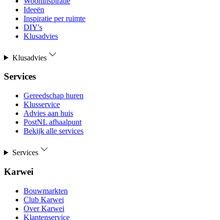
Wooninspiratie
Ideeën
Inspiratie per ruimte
DIY's
Klusadvies
Klusadvies
Services
Gereedschap huren
Klusservice
Advies aan huis
PostNL afhaalpunt
Bekijk alle services
Services
Karwei
Bouwmarkten
Club Karwei
Over Karwei
Klantenservice