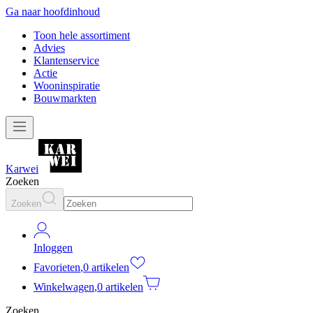
Ga naar hoofdinhoud
Toon hele assortiment
Advies
Klantenservice
Actie
Wooninspiratie
Bouwmarkten
Karwei
Zoeken
Zoeken
Inloggen
Favorieten
,
0 artikelen
Winkelwagen
,
0 artikelen
Zoeken