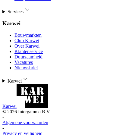
Services
Karwei
Bouwmarkten
Club Karwei
Over Karwei
Klantenservice
Duurzaamheid
Vacatures
Nieuwsbrief
Karwei
Karwei
©
2026
Intergamma B.V.
-
Algemene voorwaarden
-
Privacy en veiligheid