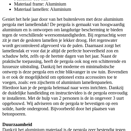
Materiaal frame: Aluminium
Materiaal lamellen: Aluminium
Geniet het hele jaar door van het buitenleven met deze aluminium
pergola met lamellendak! De pergola is gemaakt van hoogwaardig
aluminium en is ontworpen om langdurige bescherming te bieden
tegen de verschillende weersomstandigheden. Bij regenachtig weer
zit je met de gesloten lamellen je lekker droog. Het regenwater
wordt gecontroleerd afgevoerd via de palen. Daarnaast zorgt het
lamellendak er voor dat je altijd de perfecte hoeveelheid zon en
schaduw hebt, zelfs op de heetste dagen van het jaar. Naast de
praktische toepassing, heeft de pergola ook nog een schitterende en
luxueuze uitstraling. Dankzij het moderne en minimalistische
ontwerp is deze pergola een echte blikvanger in uw tuin. Bovendien
is er ook de mogelijkheid om optioneel extra accessoires toe te
voegen, zoals: een zijscherm of aluminium lamellenpanelen.
Hierdoor kan je de pergola helemaal naar wens inrichten. Dankzij
de duidelijke handleiding en instructievideo is de pergola eenvoudig
te installeren. Met de hulp van 2 personen is de in ongeveer 3 uurt
opgebouwd. Wij adviseren om de pergola te bevestigen op een
solide, harde ondergrond. Bijvoorbeeld door het plaatsen van
betonpoeren.
Duurzaamheid
Dankzij het aluminium materiaal is de pergola zeer bestendig tegen