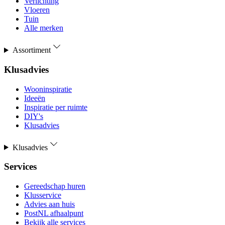
Verlichting
Vloeren
Tuin
Alle merken
Assortiment
Klusadvies
Wooninspiratie
Ideeën
Inspiratie per ruimte
DIY's
Klusadvies
Klusadvies
Services
Gereedschap huren
Klusservice
Advies aan huis
PostNL afhaalpunt
Bekijk alle services