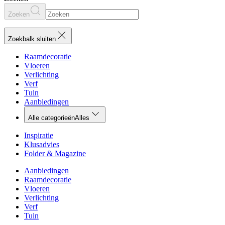
Zoeken
Zoekbalk sluiten
Raamdecoratie
Vloeren
Verlichting
Verf
Tuin
Aanbiedingen
Alle categorieën
Alles
Inspiratie
Klusadvies
Folder & Magazine
Aanbiedingen
Raamdecoratie
Vloeren
Verlichting
Verf
Tuin