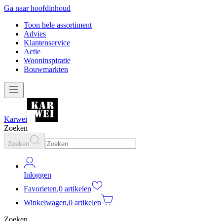
Ga naar hoofdinhoud
Toon hele assortiment
Advies
Klantenservice
Actie
Wooninspiratie
Bouwmarkten
Karwei
Zoeken
Zoeken
Inloggen
Favorieten
,
0 artikelen
Winkelwagen
,
0 artikelen
Zoeken