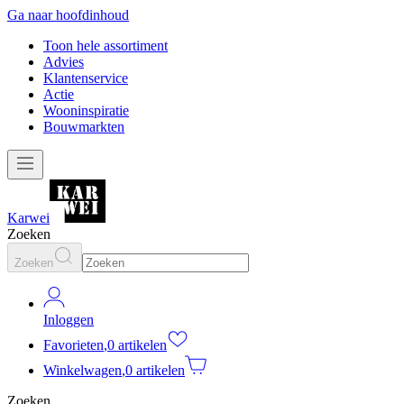
Ga naar hoofdinhoud
Toon hele assortiment
Advies
Klantenservice
Actie
Wooninspiratie
Bouwmarkten
Karwei
Zoeken
Zoeken
Inloggen
Favorieten
,
0 artikelen
Winkelwagen
,
0 artikelen
Zoeken