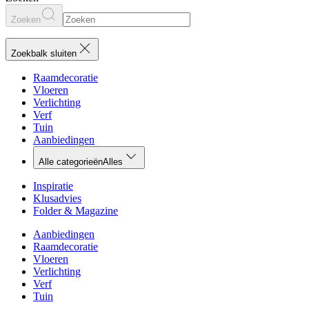
Zoeken
Zoekbalk sluiten
Raamdecoratie
Vloeren
Verlichting
Verf
Tuin
Aanbiedingen
Alle categorieën
Alles
Inspiratie
Klusadvies
Folder & Magazine
Aanbiedingen
Raamdecoratie
Vloeren
Verlichting
Verf
Tuin