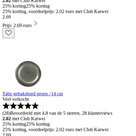
2.02
met Club Karwei
25% korting
25% korting
25% korting, voordeelprijs: 2.02 euro met Club Karwei
2
.
69
Prijs: 2.69 euro
Tabo gebaksbord groen ¿14 cm
Veel verkocht
(
28
)
Beoordeeld met 4.8 van de 5 sterren, 28 klantreviews
2.02
met Club Karwei
25% korting
25% korting
25% korting, voordeelprijs: 2.02 euro met Club Karwei
2
.
69