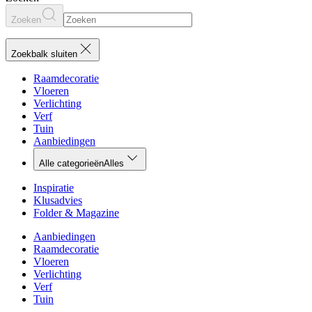
Zoeken
Zoekbalk sluiten
Raamdecoratie
Vloeren
Verlichting
Verf
Tuin
Aanbiedingen
Alle categorieën
Alles
Inspiratie
Klusadvies
Folder & Magazine
Aanbiedingen
Raamdecoratie
Vloeren
Verlichting
Verf
Tuin