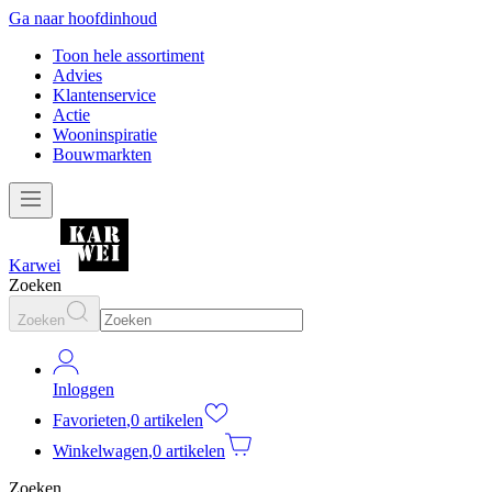
Ga naar hoofdinhoud
Toon hele assortiment
Advies
Klantenservice
Actie
Wooninspiratie
Bouwmarkten
Karwei
Zoeken
Zoeken
Inloggen
Favorieten
,
0 artikelen
Winkelwagen
,
0 artikelen
Zoeken