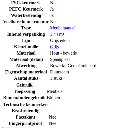
FSC-keurmerk
Nee
PEFC Keurmerk
Ja
Waterbestendig
Ja
Voelbare houtstructuur
Nee
Type
Meubelpaneel
Inhoud verpakking
1.44 m²
Lijn
Grijs eiken
Kleurfamilie
Grijs
Materiaal
Hout - bewerkt
Materiaal (detail)
Spaanplaat
Afwerking
Bewerkt
,
Gemelamineerd
Eigenschap materiaal
Duurzaam
Aantal stuks
1 stuks
Gebruik
Toepassing
Meubels
Binnen/buitengebruik
Binnen
Technische kenmerken
Krasbestendig
Ja
Facetkant
Nee
Fingerprintproof
Nee