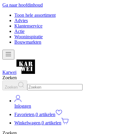
Ga naar hoofdinhoud
Toon hele assortiment
Advies
Klantenservice
Actie
Wooninspiratie
Bouwmarkten
Karwei
Zoeken
Zoeken
Inloggen
Favorieten
,
0 artikelen
Winkelwagen
,
0 artikelen
Zoeken