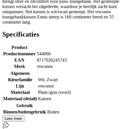
brengt sfeer en zitcomfort voor jouw loungebank. Het gestreepte
kussen verzacht het zitgedeelte, waardoor je heerlijk zacht kunt
ontspannen. Het kussen is wit/zwart gestreept. Het vtwonen
loungebankkussen Ennis streep is 160 centimeter breed en 55
centimeter lang.
Specificaties
Product
Productnummer
544060
EAN
8717026245743
Merk
vtwonen
Algemeen
Kleurfamilie
Wit
,
Zwart
Lijn
vtwonen
Materiaal
Plant-/gras (vezel)
Materiaal (detail)
Katoen
Gebruik
Binnen/buitengebruik
Buiten
Lees meer