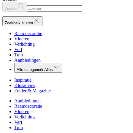
Zoeken
Zoekbalk sluiten
Raamdecoratie
Vloeren
Verlichting
Verf
Tuin
Aanbiedingen
Alle categorieën
Alles
Inspiratie
Klusadvies
Folder & Magazine
Aanbiedingen
Raamdecoratie
Vloeren
Verlichting
Verf
Tuin