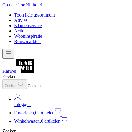
Ga naar hoofdinhoud
Toon hele assortiment
Advies
Klantenservice
Actie
Wooninspiratie
Bouwmarkten
Karwei
Zoeken
Zoeken
Inloggen
Favorieten
,
0 artikelen
Winkelwagen
,
0 artikelen
Zoeken