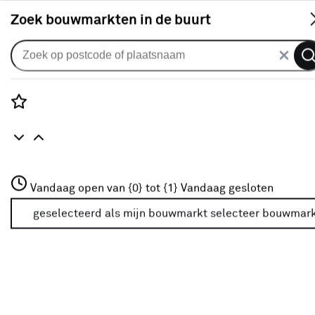
S
Zoek bouwmarkten in de buurt
Vloertegels
Je gekozen filters:
wis filters
Rozenstraat 3
Vandaag open van {0} tot {1}
Vandaag gesloten
Toepassing
Keuken
3772JH Amersfoort
+31 01234567
geselecteerd als mijn bouwmarkt
selecteer bouwmar
Meer over deze bouwmarkt
Kleurfamilie
Grijs
(23)
Zwart
(4)