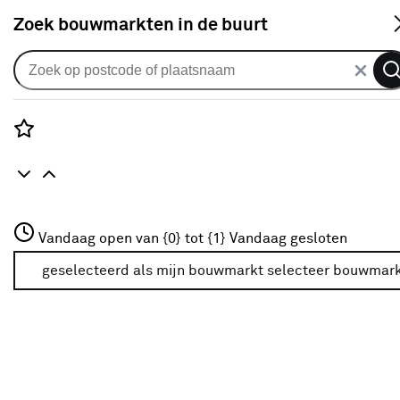
S
Zoek bouwmarkten in de buurt
Tapijt
Je gekozen filters:
wis filters
Rozenstraat 3
Vandaag open van {0} tot {1}
Vandaag gesloten
Kleurfamilie
Zwart
3772JH Amersfoort
+31 01234567
geselecteerd als mijn bouwmarkt
selecteer bouwmar
Meer over deze bouwmarkt
Kleurfamilie
Grijs
(33)
Bruin
(19)