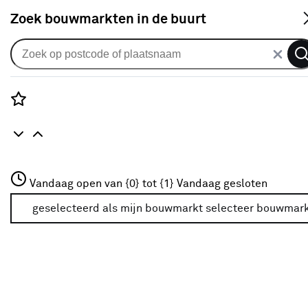
S
Zoek bouwmarkten in de buurt
Tapijt
Je gekozen filters:
wis filters
Rozenstraat 3
Vandaag open van {0} tot {1}
Vandaag gesloten
Kleurfamilie
Grijs
3772JH Amersfoort
+31 01234567
geselecteerd als mijn bouwmarkt
selecteer bouwmar
Meer over deze bouwmarkt
Kleurfamilie
Grijs
Grijs
(33)
Bruin
(19)