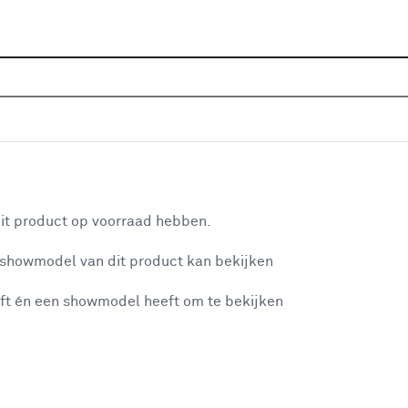
Sluiten
Home
Assortiment
Vloeren
Tapijt
Tapijt bruin
Je gekozen filters:
aan je winkelwagen
Kleurfamilie
Bruin
it product op voorraad hebben.
 showmodel van dit product kan bekijken
n je winkelwagen:
Kleurfamilie
ft én een showmodel heeft om te bekijken
Grijs
(33)
Bruin
Bruin
(19)
Zwart
(13)
misgegaan...