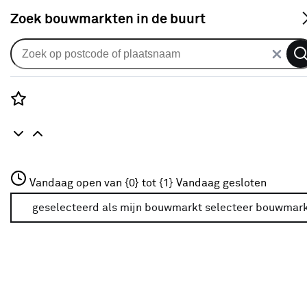
S
Zoek bouwmarkten in de buurt
Lampenkappen
Je gekozen filters:
wis filters
Rozenstraat 3
Vandaag open van {0} tot {1}
Vandaag gesloten
Kleurfamilie
Grijs
3772JH Amersfoort
+31 01234567
geselecteerd als mijn bouwmarkt
selecteer bouwmar
Meer over deze bouwmarkt
Kleurfamilie
Zwart
(4)
Grijs
Grijs
(5)