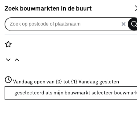
S
Zoek bouwmarkten in de buurt
Afplakken & afdekken
Je gekozen filters:
wis filters
Rozenstraat 3
Vandaag open van {0} tot {1}
Vandaag gesloten
Type
Stucloper
3772JH Amersfoort
+31 01234567
geselecteerd als mijn bouwmarkt
selecteer bouwmar
Meer over deze bouwmarkt
Merk
Handson
(1)
Geen merk
(1)