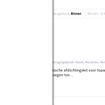
Kleurfamilie
Wit
Binnen- of buitengebruik
Binnen
Binnen- of 
wis filters
oker 290 ml
reviews
 buitengebruik: Binnen, Buiten
Beoogd gebruik: Gevel, Kozijnen, Ve
ker 290 ml is een blijvend elastische afdichtingskit voor topa
beglazingen. Ook voor aansluitvoegen tus...
wis filters