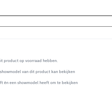
Sluiten
t
Home
Assortiment
Verf
Lijmen & kitten
Kitten
Je gekozen filters:
aan je winkelwagen
Type
Beglazing
it product op voorraad hebben.
 showmodel van dit product kan bekijken
n je winkelwagen:
Kleurfamilie
ft én een showmodel heeft om te bekijken
Wit
(1)
Bruin
(1)
misgegaan...