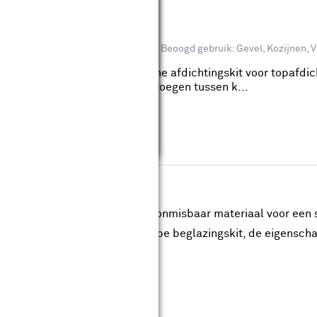
 koker 290 ml
reviews
of buitengebruik: Binnen, Buiten
Beoogd gebruik: Gevel, Kozijnen, 
koker 290 ml blijvend elastische afdichtingskit voor topafdic
beglazingen. Ook voor aansluitvoegen tussen k...
angen, dan is beglazingskit een onmisbaar materiaal voor een 
ingen om te maken, zoals het type beglazingskit, de eigensch
kit voor jouw specifieke klus.