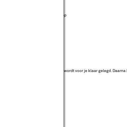
st staan. Bij Karwei kan je filteren op
ende bouwmarkten bekijken.
ad. Je betaalt online en het product wordt voor je klaar gelegd. Daarna