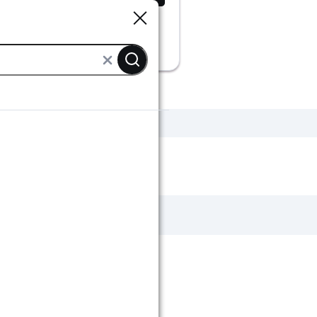
Sluiten
Sluiten
Siliconenkit
Beglazingskit